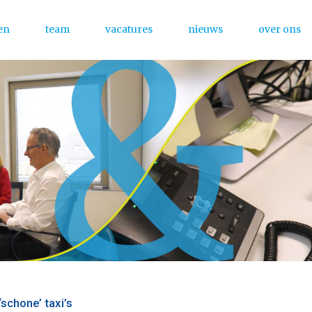
en
team
vacatures
nieuws
over ons
Menu
schone’ taxi’s