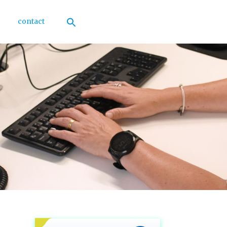
contact
Zoek
naar:
Zoekknop