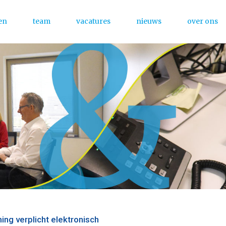
en
team
vacatures
nieuws
over ons
Menu
ing verplicht elektronisch