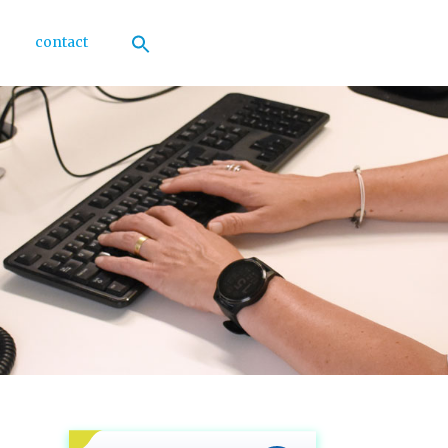
contact
Zoek
naar:
Zoekknop