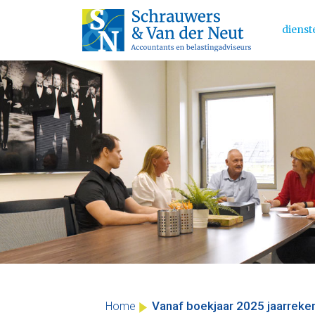
dienst
Main 
Skip
to
content
Vanaf boekjaar 2025 jaarreken
Home