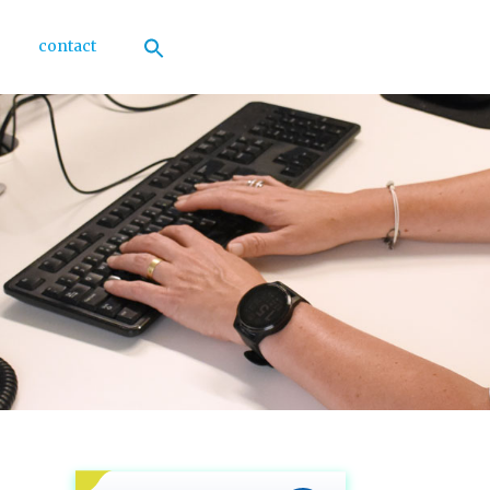
contact
Zoek
naar:
Zoekknop