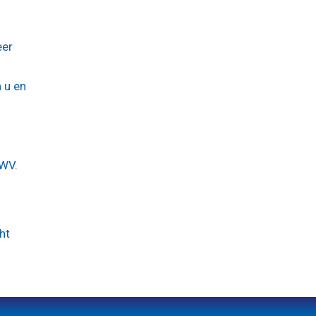
eer
 u en
UWV.
ht