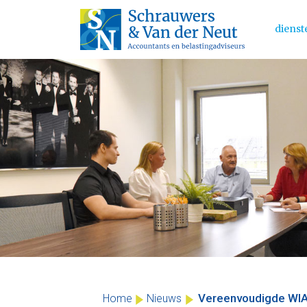
dienst
Main 
Skip
to
content
Vereenvoudigde WIA
Home
Nieuws