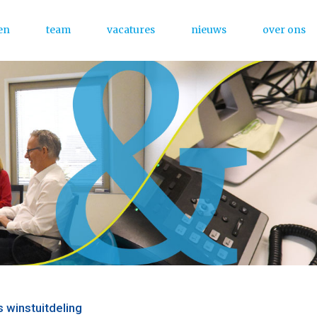
en
team
vacatures
nieuws
over ons
Menu
s winstuitdeling