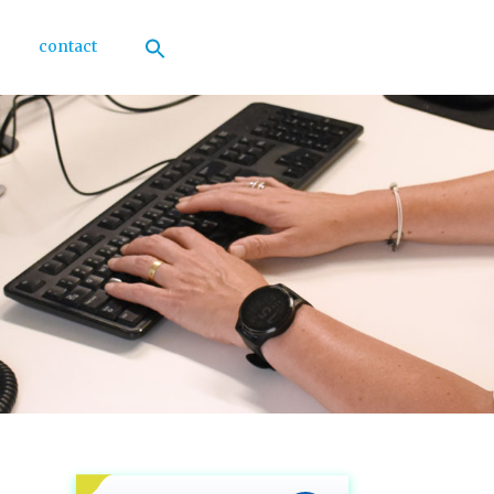
contact
Zoek
naar:
Zoekknop