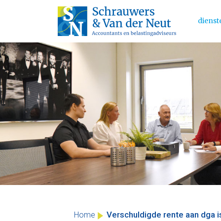
dienst
Main 
Skip
to
content
Verschuldigde rente aan dga i
Home