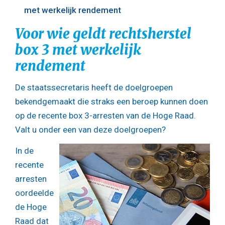
met werkelijk rendement
Voor wie geldt rechtsherstel
box 3 met werkelijk
rendement
De staatssecretaris heeft de doelgroepen
bekendgemaakt die straks een beroep kunnen doen
op de recente box 3-arresten van de Hoge Raad.
Valt u onder een van deze doelgroepen?
In de
recente
arresten
oordeelde
de Hoge
Raad dat