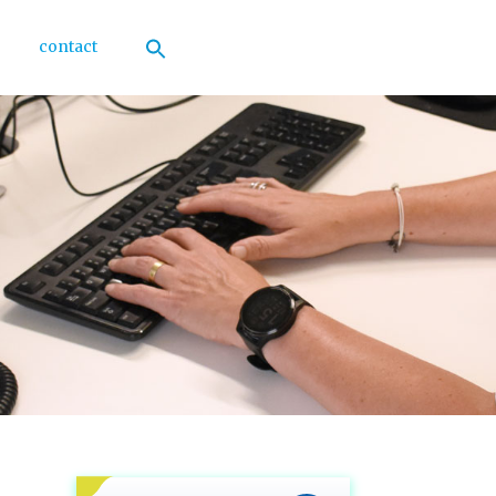
contact
Zoek
naar:
Zoekknop