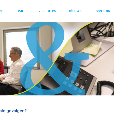
en
team
vacatures
nieuws
over ons
Menu
cale gevolgen?