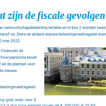
t zijn de fiscale gevolgen
r vennootschapsbelasting betalen en in box 2 worden twee
n tarief nu. Deze en andere nieuwe belastingmaatregelen ko
20 mei 2022.
 Financiën de
 Voorjaarsnota bevat
2 en de plannen voor
nde nieuwe
elastingmaatregelen
ing gaat weer naar €
023 is dus voor winsten boven de € 200.000 al 25,8%