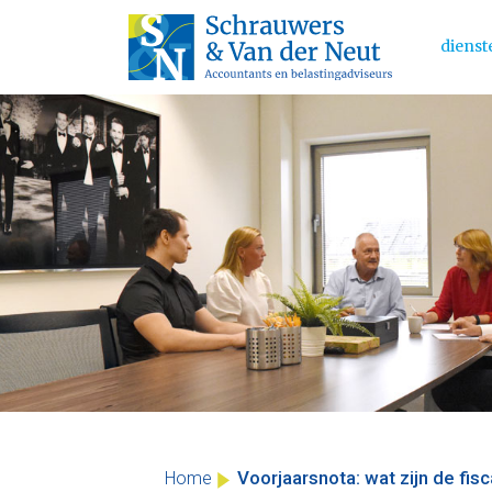
dienst
Main 
Skip
to
content
Voorjaarsnota: wat zijn de fis
Home