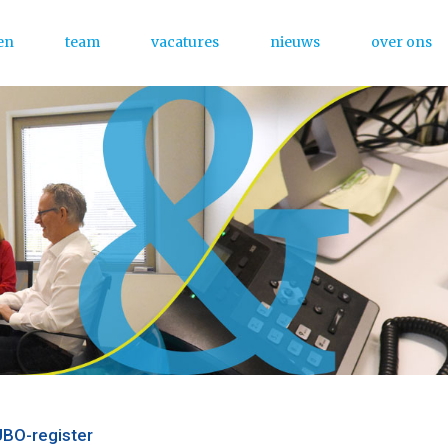
en
team
vacatures
nieuws
over ons
Menu
UBO-register