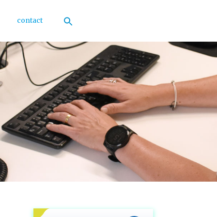
contact
Zoek
naar:
Zoekknop