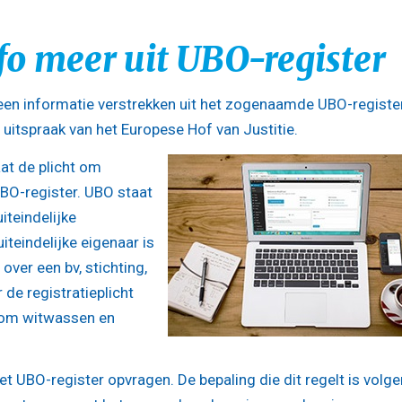
fo meer uit UBO-register
en informatie verstrekken uit het zogenaamde UBO-register
 uitspraak van het Europese Hof van Justitie.
aat de plicht om
UBO-register. UBO staat
iteindelijke
iteindelijke eigenaar is
over een bv, stichting,
de registratieplicht
d om witwassen en
t UBO-register opvragen. De bepaling die dit regelt is volg