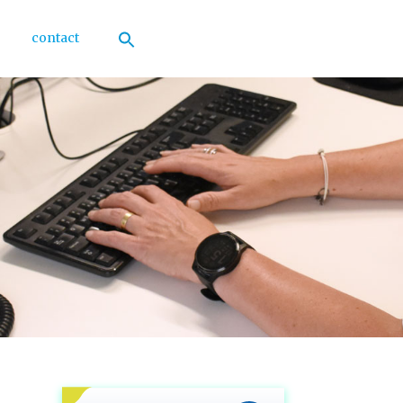
contact
Zoek
naar:
Zoekknop