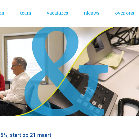
en
team
vacatures
nieuws
over ons
Menu
5%, start op 21 maart