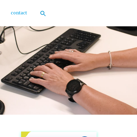
contact
Zoek
naar:
Zoekknop