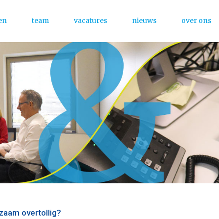
en
team
vacatures
nieuws
over ons
Menu
rzaam overtollig?