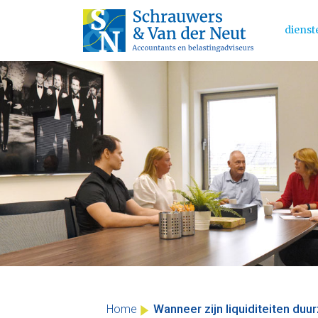
dienst
Main 
Skip
to
content
Wanneer zijn liquiditeiten duu
Home