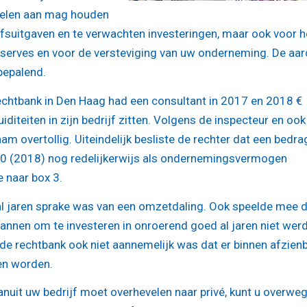
ddelen aan mag houden
jfsuitgaven en te verwachten investeringen, maar ook voor h
eserves en voor de versteviging van uw onderneming. De aar
bepalend.
rechtbank in Den Haag had een consultant in 2017 en 2018 €
iditeiten in zijn bedrijf zitten. Volgens de inspecteur en ook
am overtollig. Uiteindelijk besliste de rechter dat een bedra
000 (2018) nog redelijkerwijs als ondernemingsvermogen
 naar box 3.
al jaren sprake was van een omzetdaling. Ook speelde mee 
lannen om te investeren in onroerend goed al jaren niet wer
de rechtbank ook niet aannemelijk was dat er binnen afzien
en worden.
anuit uw bedrijf moet overhevelen naar privé, kunt u overwe