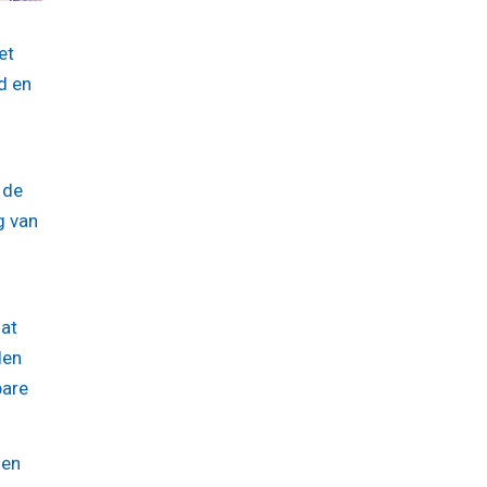
et
d en
 de
g van
dat
den
bare
gen