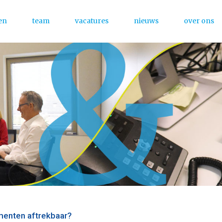
en
team
vacatures
nieuws
over ons
Menu
menten aftrekbaar?