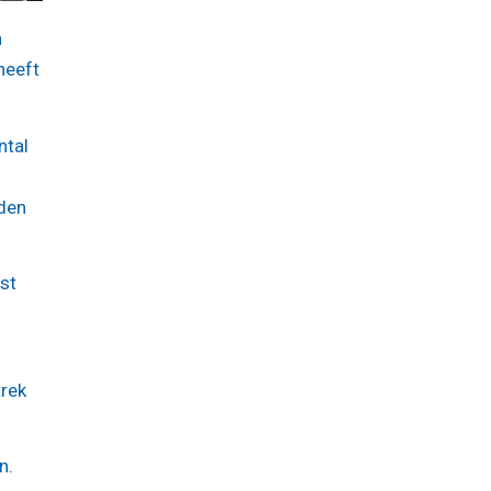
n
heeft
ntal
rden
st
rek
n.