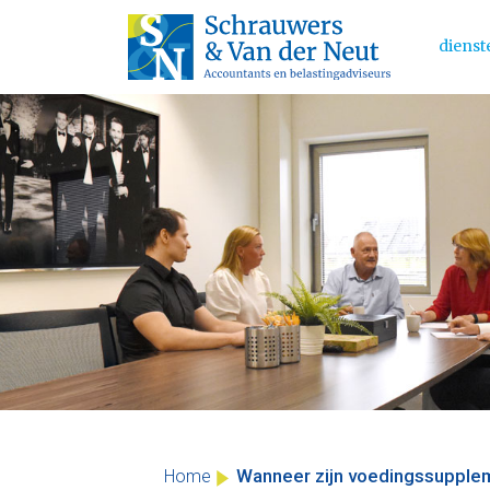
dienst
Main 
Skip
to
content
Wanneer zijn voedingssupple
Home