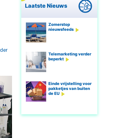
Laatste Nieuws
Zomerstop
nieuwsfeeds
nder
Telemarketing verder
beperkt
Einde vrijstelling voor
pakketjes van buiten
de EU