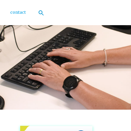
contact
Zoek
naar:
Zoekknop