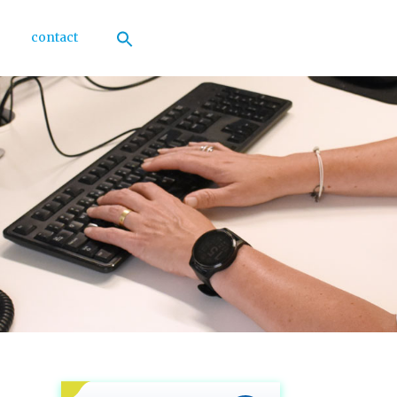
contact
Zoek
naar:
Zoekknop