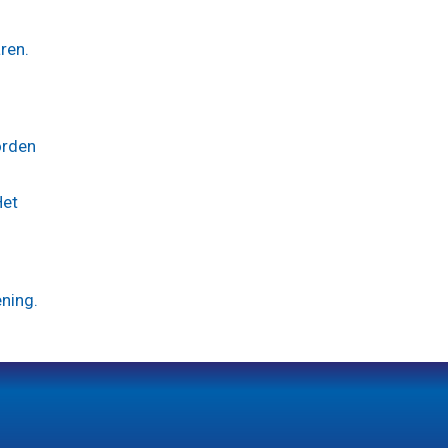
ren.
orden
Het
ening.