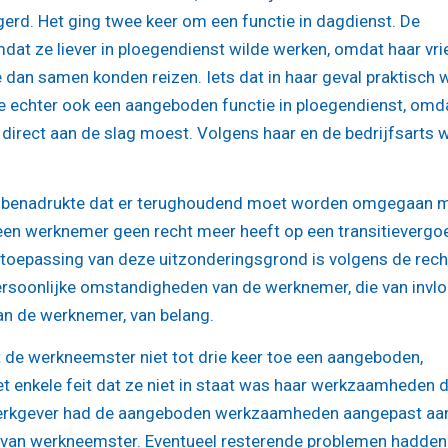
rd. Het ging twee keer om een functie in dagdienst. De
at ze liever in ploegendienst wilde werken, omdat haar vri
 dan samen konden reizen. Iets dat in haar geval praktisch 
echter ook een aangeboden functie in ploegendienst, omd
direct aan de slag moest. Volgens haar en de bedrijfsarts 
e benadrukte dat er terughoudend moet worden omgegaan 
een werknemer geen recht meer heeft op een transitievergo
 toepassing van deze uitzonderingsgrond is volgens de rech
 persoonlijke omstandigheden van de werknemer, die van invl
an de werknemer, van belang.
t de werkneemster niet tot drie keer toe een aangeboden,
 enkele feit dat ze niet in staat was haar werkzaamheden d
e werkgever had de aangeboden werkzaamheden aangepast aa
van werkneemster. Eventueel resterende problemen hadden