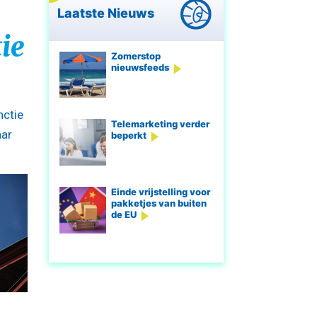
Laatste Nieuws
ie
Zomerstop
nieuwsfeeds
nctie
Telemarketing verder
aar
beperkt
Einde vrijstelling voor
pakketjes van buiten
de EU