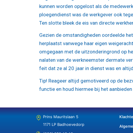
kunnen worden opgelost als de medewerk
ploegendienst was de werkgever ook teg
Ten slotte bleek de eis van directe werkhe
Gezien de omstandigheden oordeelde het
herplaatst vanwege haar eigen weigerach
omgegaan met de uitzonderingrond op het 
nalaten van de werkneemster dermate verw
feit dat ze al 20 jaar in dienst was en al
Tip!
Reageer altijd gemotiveerd op de be
functie en houd hiermee bij het aanbieden
Prins Mauritslaan 5
Klacht
1171 LP Badhoevedorp
Algeme