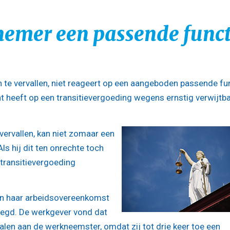
nemer een passende funct
 te vervallen, niet reageert op een aangeboden passende fu
ht heeft op een transitievergoeding wegens ernstig verwijtb
ervallen, kan niet zomaar een
s hij dit ten onrechte toch
n transitievergoeding
en haar arbeidsovereenkomst
egd. De werkgever vond dat
talen aan de werkneemster, omdat zij tot drie keer toe een