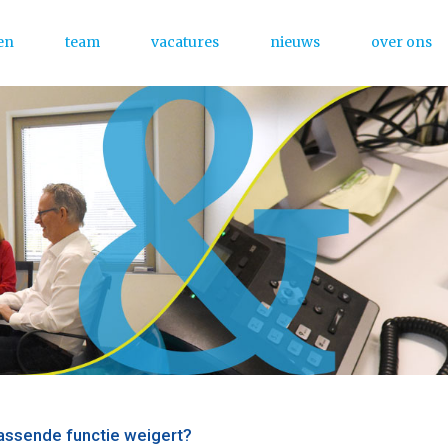
en
team
vacatures
nieuws
over ons
Menu
assende functie weigert?