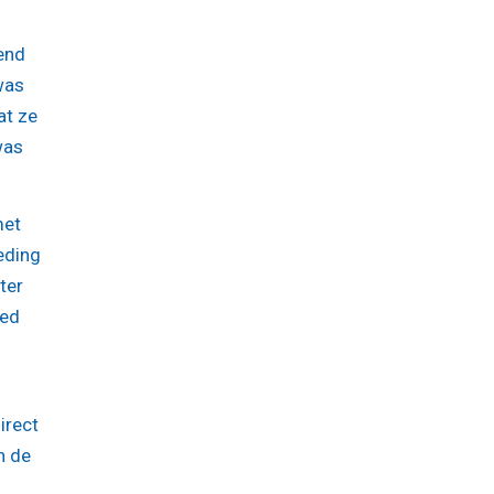
end
was
at ze
was
met
eding
ter
oed
irect
n de