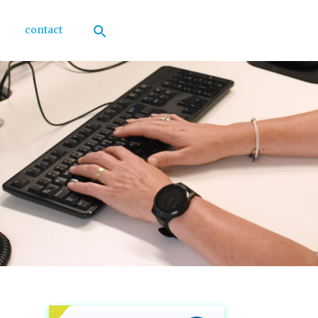
contact
Zoek
naar:
Zoekknop