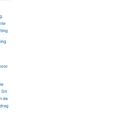
g.
mte
ting.
ning
 voor
ie
 Dit
n de
edrag