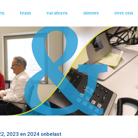
en
team
vacatures
nieuws
over ons
Menu
22, 2023 en 2024 onbelast