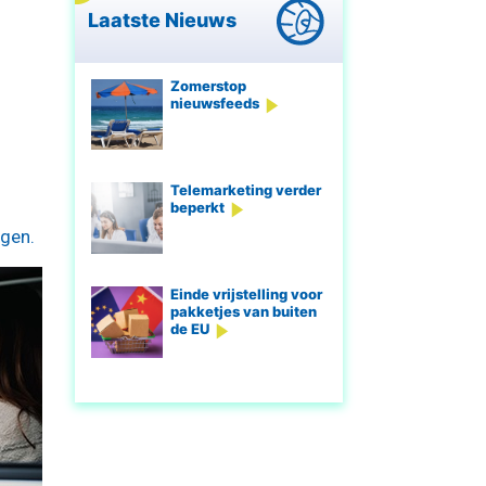
Laatste Nieuws
Zomerstop
nieuwsfeeds
Telemarketing verder
beperkt
ogen.
Einde vrijstelling voor
pakketjes van buiten
de EU