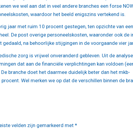
ekenen we wel aan dat in veel andere branches een forse NO
oneelskosten, waardoor het beeld enigszins vertekend is.
rig jaar met ruim 10 procent gestegen, ten opzichte van ee
eheel. De post overige personeelskosten, waaronder ook de i
t gedaald, na behoorlijke stijgingen in de voorgaande vier ja
medische zorg is vrijwel onveranderd gebleven. Uit de analys
mingen dat aan de financiële verplichtingen kan voldoen (ee
4. De branche doet het daarmee duidelijk beter dan het mkb-
2 procent. Wel merken we op dat de verschillen binnen de br
eiste velden zijn gemarkeerd met
*