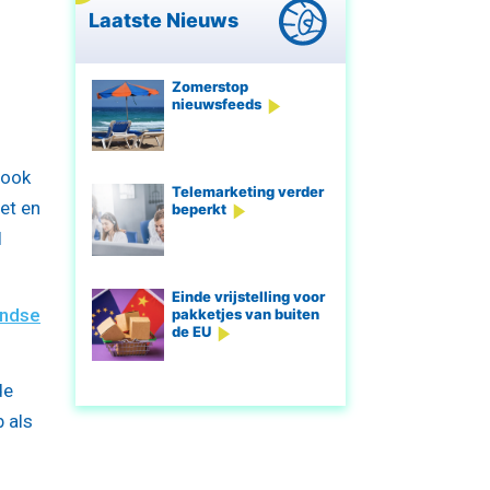
Laatste Nieuws
Zomerstop
nieuwsfeeds
 ook
Telemarketing verder
zet en
beperkt
l
Einde vrijstelling voor
andse
pakketjes van buiten
de EU
de
 als