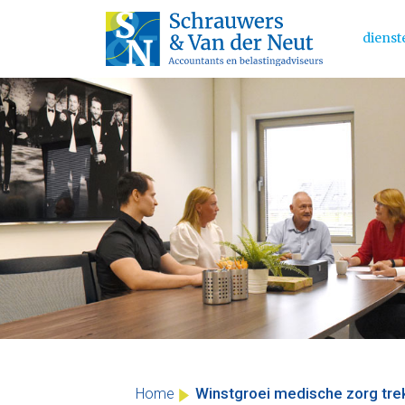
dienst
Main 
Skip
to
content
Winstgroei medische zorg trek
Home