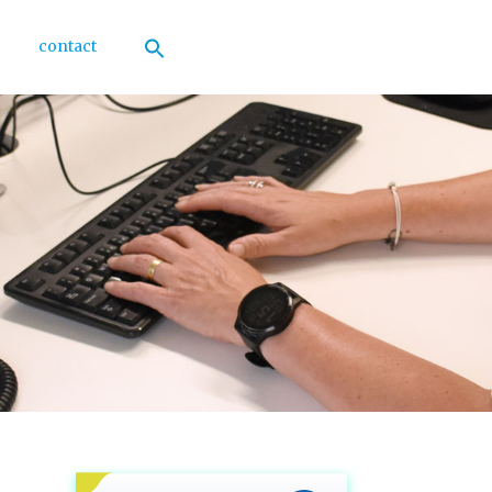
contact
Zoek
naar:
Zoekknop