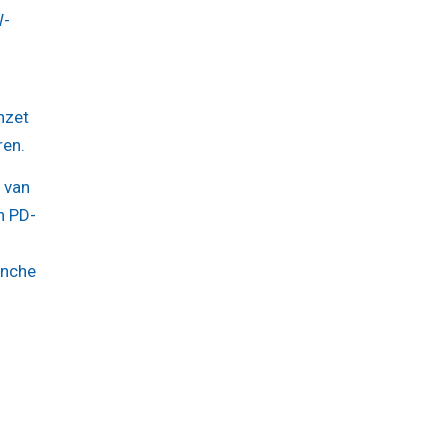
W-
n
nzet
ren.
e van
n PD-
anche