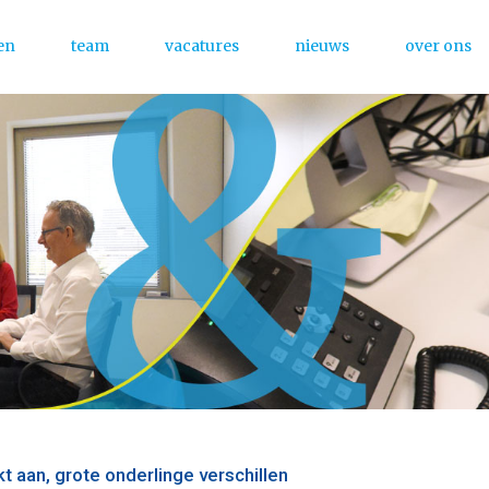
en
team
vacatures
nieuws
over ons
Menu
t aan, grote onderlinge verschillen