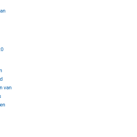
van
20
n
nd
n van
s
ken