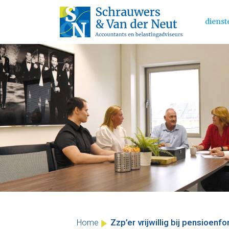
dienst
Main 
Skip
to
content
Zzp’er vrijwillig bij pensioenf
Home