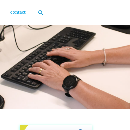
contact
Zoek
naar:
Zoekknop