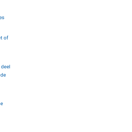
es
t of
 deel
 de
ie