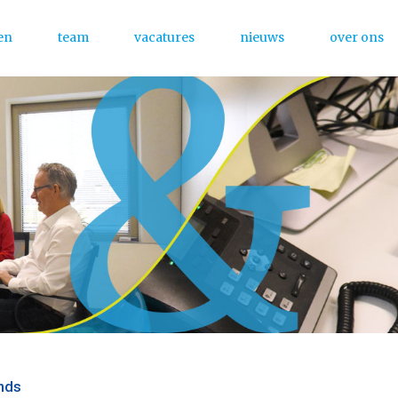
en
team
vacatures
nieuws
over ons
Menu
onds