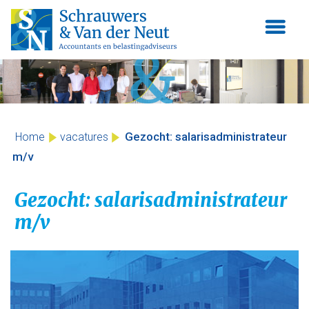
Skip
to
content
Gezocht: salarisadministrateur
Home
vacatures
m/v
Gezocht: salarisadministrateur
m/v